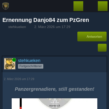
Ernennung Danjo84 zum PzGren
stehkueken
2. März 2026 um 17:29
Antworten
Online
stehkueken
Fortgeschrittener
2. März 2026 um 17:29
Panzergrenadiere, still gestanden!