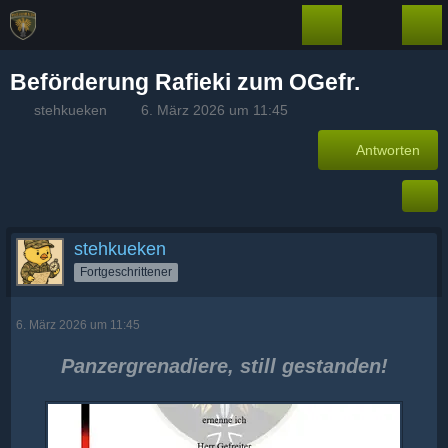
Beförderung Rafieki zum OGefr.
stehkueken
6. März 2026 um 11:45
Antworten
stehkueken
Fortgeschrittener
6. März 2026 um 11:45
Panzergrenadiere, still gestanden!