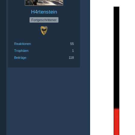
H4rtenstein
Fortgeschrittener
Reaktionen
55
Trophäen
1
Beiträge
118