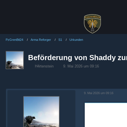
PzGrenBtl24
Arma Reforger
S1
Urkunden
Beförderung von Shaddy zu
H4rtenstein
9. Mai 2026 um 09:16
9. Mai 2026 um 09:16