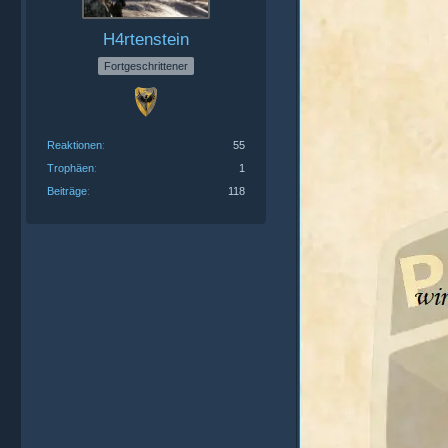
H4rtenstein
Fortgeschrittener
Reaktionen
55
Trophäen
1
Beiträge
118