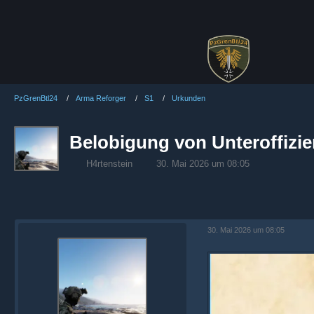
PzGrenBtl24
Arma Reforger
S1
Urkunden
Belobigung von Unteroffizier
H4rtenstein
30. Mai 2026 um 08:05
30. Mai 2026 um 08:05