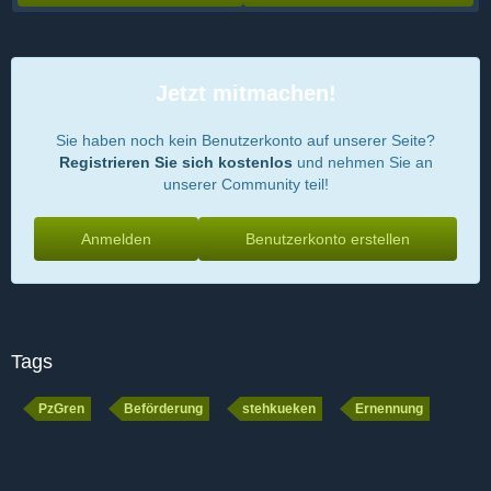
Jetzt mitmachen!
Sie haben noch kein Benutzerkonto auf unserer Seite?
Registrieren Sie sich kostenlos
und nehmen Sie an
unserer Community teil!
Anmelden
Benutzerkonto erstellen
Tags
PzGren
Beförderung
stehkueken
Ernennung