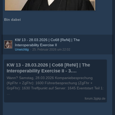
Bin dabei
KW 13 - 28.03.2026 | Co68 [ReNi] | The
Interoperability Exercise II
Unwichtig
25. Februar 2026 um 22:02
KW 13 - 28.03.2026 | Co68 [ReNi] | The
Interoperability Exercise II - 3.
Jägerkompanie
Wann? Samstag, 28.03.2026 Kompaniebesprechung
(KpFhr + ZgFhr): 1600 Führerbesprechung (ZgFhr +
GrpFhr): 1630 Treffpunkt auf Server: 1645 Eventstart Teil 1:
…
forum.3jgkp.de