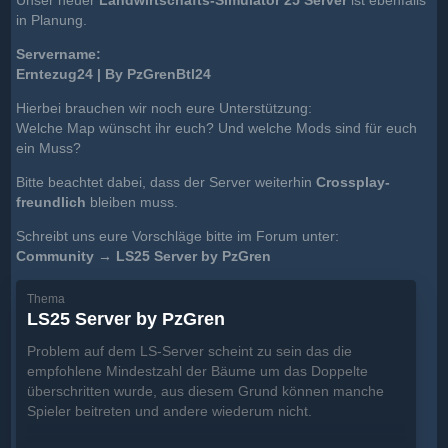
Unser neuer
Landwirtschafts-Simulator 25 Server
ist ebenfalls
in Planung.
Servername:
Erntezug24 | By PzGrenBtl24
Hierbei brauchen wir noch eure Unterstützung:
Welche Map wünscht ihr euch? Und welche Mods sind für euch
ein Muss?
Bitte beachtet dabei, dass der Server weiterhin
Crossplay-
freundlich
bleiben muss.
Schreibt uns eure Vorschläge bitte im Forum unter:
Community → LS25 Server by PzGren
Thema
LS25 Server by PzGren
Problem auf dem LS-Server scheint zu sein das die
empfohlene Mindestzahl der Bäume um das Doppelte
überschritten wurde, aus diesem Grund können manche
Spieler beitreten und andere wiederum nicht.