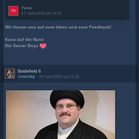
LogFiles:
2026-04-17 11:36:08.943 Info:
TreePlantManager - NumTrees 28301 (0 split) /
Paniix
MaxNumTrees: 10000
17. April 2026 um 14:02
Da ich euch Banausen kenne haben wir gerade die LS25-
Wir freuen uns auf eure Ideen und euer Feedback!
Phase, deswegen empfehle ich ohne groß nach Riesigen
Maps zu suchen auf den Vanilla zu spielen mit coolen
Kuss auf die Nuss
Mods, anstatt Zeit zu verschwenden Maps…
Die Server Boyz
Battlefield 6
Unwichtig
29. April 2026 um 21:50