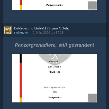
Beförderung blubb1199 zum OGefr.
stehkueken
2. März 2026 um 17:13
Panzergrenadiere, still gestanden!