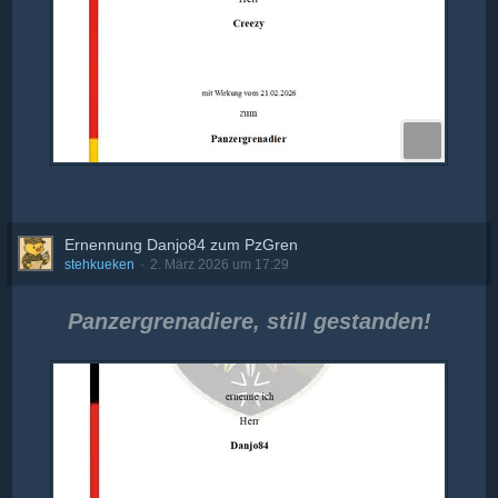
Ernennung Danjo84 zum PzGren
stehkueken
2. März 2026 um 17:29
Panzergrenadiere, still gestanden!