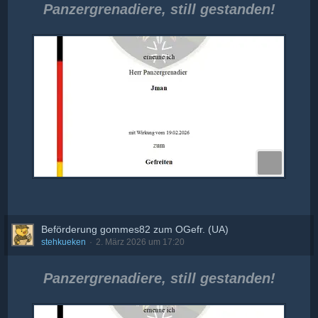
Panzergrenadiere, still gestanden!
Beförderung gommes82 zum OGefr. (UA)
stehkueken
2. März 2026 um 17:20
Panzergrenadiere, still gestanden!