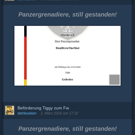
Panzergrenadiere, still gestanden!
Beförderung Tiggy zum Fw
stehkueken
2. März 2026 um 17:32
Panzergrenadiere, still gestanden!