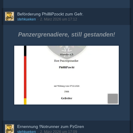
Beförderung PhillliPzockt zum Gefr.
stehkueken
2. März 2026 um 17:12
Panzergrenadiere, still gestanden!
Ernennung !Notrunner zum PzGren
stehkueken
2. März 2026 um 17:09