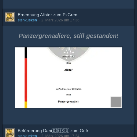
Ernennung Alister zum PzGren
stehkueken
2. März 2026 um 17:36
Panzergrenadiere, still gestanden!
Beförderung Dani🇩🇪🇷🇺 zum Gefr.
stehkueken
2. März 2026 um 17:34