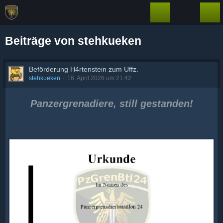
Beiträge von stehkueken
Beförderung H4rtenstein zum Uffz.
stehkueken
16. April 2026 um 21:42
Panzergrenadiere, still gestanden!