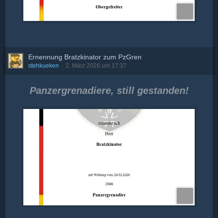
Ernennung Bratzkinator zum PzGren
stehkueken
2. März 2026 um 17:37
Panzergrenadiere, still gestanden!