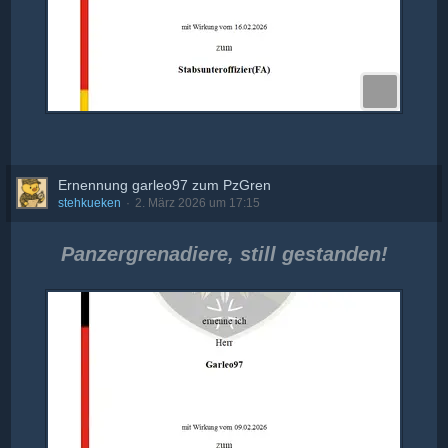
Ernennung garleo97 zum PzGren
stehkueken
2. März 2026 um 17:15
Panzergrenadiere, still gestanden!