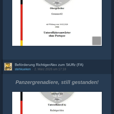
Beförderung RichtigerAlex zum StUffz (FA)
stehkueken
2. März 2026 um 17:18
Panzergrenadiere, still gestanden!