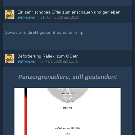
Ein sehr schönes SPiel zum anschauen und genießen
stehkueken
11. April 2026 um 18:10
Sowas wird direkt gebannt Sandmann ;-p
Beförderung Rafieki zum OGefr.
stehkueken
6. März 2026 um 11:45
Panzergrenadiere, still gestanden!