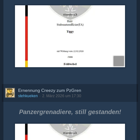
Ernennung Creezy zum PzGren
stehkueken
2. März 2026 um 17:30
Panzergrenadiere, still gestanden!