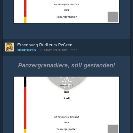
Ernennung Rudi zum PzGren
stehkueken
2. März 2026 um 17:27
Panzergrenadiere, still gestanden!