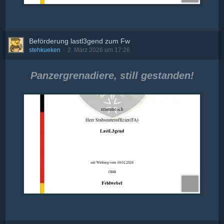
Beförderung lastl3gend zum Fw
stehkueken
2. März 2026 um 17:26
Panzergrenadiere, still gestanden!