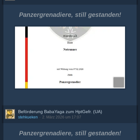
Panzergrenadiere, still gestanden!
Beförderung BabaYaga zum HptGefr. (UA)
stehkueken
2. März 2026 um 17:07
Panzergrenadiere, still gestanden!