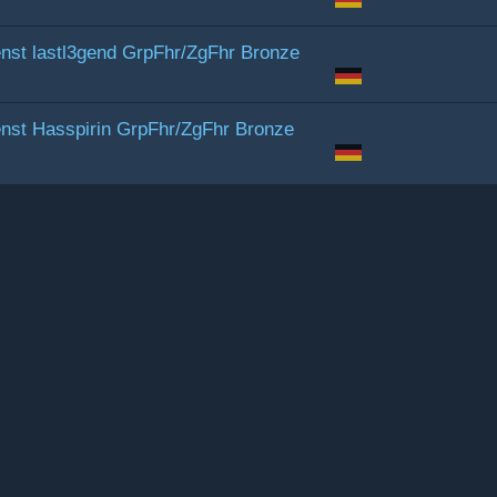
nst lastl3gend GrpFhr/ZgFhr Bronze
enst Hasspirin GrpFhr/ZgFhr Bronze