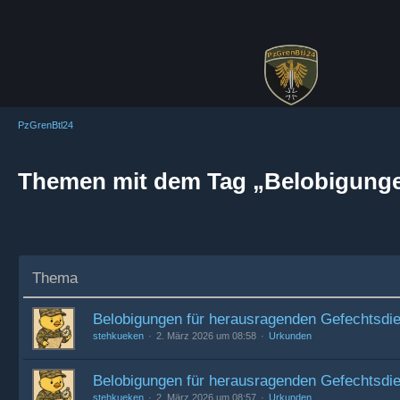
PzGrenBtl24
Themen mit dem Tag „Belobigung
Thema
Belobigungen für herausragenden Gefechtsdi
stehkueken
2. März 2026 um 08:58
Urkunden
Belobigungen für herausragenden Gefechtsdi
stehkueken
2. März 2026 um 08:57
Urkunden