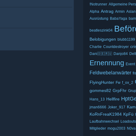
!Notrunner
Allgemeine Pers
Antrag
Alpha
Armin
Aslan
Ausrüstung
BabaYaga
bam
Beför
beatleszink04
Belobigungen
blubb1199
cri
Charlie
Countdestroyer
Dani🇩🇪🇷🇺
Danjo84
Del
Ernennung
Event
Feldwebelanwärter
f
FlyingHunter
Fw
f_ox_2
gommes82
GrpFhr
Gru
HptGe
Hellfire
Hans_13
Kam
jman6666
Joker_917
KoRnFreaK1984
KpFü
Laufbahnwechsel
Loadouts
Mitglieder
mogu2003
N0va