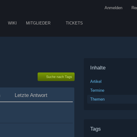
Anmelden
Reg
WIKI
MITGLIEDER
TICKETS
Inhalte
Suche nach Tags
Artikel
Termine
n
Letzte Antwort
Themen
Tags