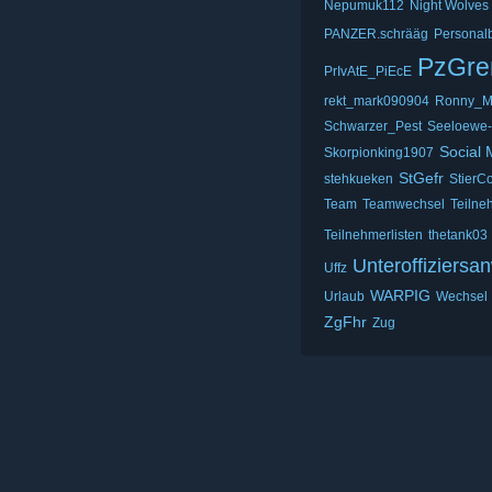
Nepumuk112
Night Wolves
PANZER.schrääg
Personal
PzGre
PrIvAtE_PiEcE
rekt_mark090904
Ronny_M
Schwarzer_Pest
Seeloewe
Social 
Skorpionking1907
StGefr
stehkueken
Stier
Team
Teamwechsel
Teilne
Teilnehmerlisten
thetank03
Unteroffiziersa
Uffz
WARPIG
Urlaub
Wechsel
ZgFhr
Zug