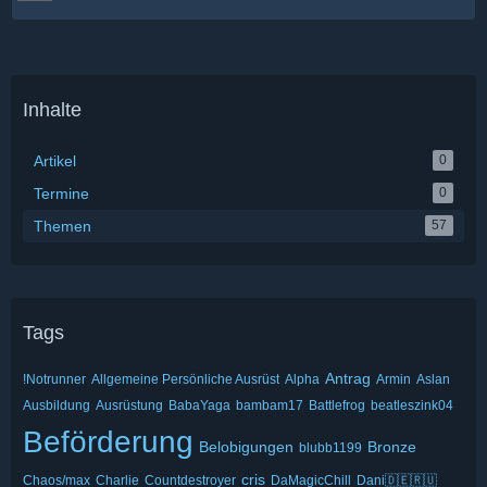
Inhalte
Artikel
0
Termine
0
Themen
57
Tags
Antrag
!Notrunner
Allgemeine Persönliche Ausrüst
Alpha
Armin
Aslan
Ausbildung
Ausrüstung
BabaYaga
bambam17
Battlefrog
beatleszink04
Beförderung
Belobigungen
Bronze
blubb1199
cris
Chaos/max
Charlie
Countdestroyer
DaMagicChill
Dani🇩🇪🇷🇺