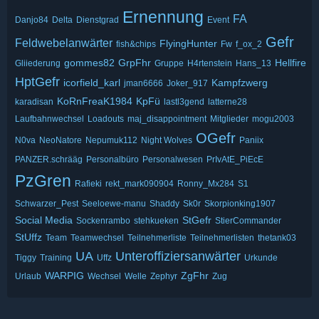
Ernennung
FA
Danjo84
Delta
Dienstgrad
Event
Gefr
Feldwebelanwärter
FlyingHunter
fish&chips
Fw
f_ox_2
gommes82
GrpFhr
Hellfire
Gliiederung
Gruppe
H4rtenstein
Hans_13
HptGefr
icorfield_karl
Kampfzwerg
jman6666
Joker_917
KoRnFreaK1984
KpFü
karadisan
lastl3gend
latterne28
Laufbahnwechsel
Loadouts
maj_disappointment
Mitglieder
mogu2003
OGefr
N0va
NeoNatore
Nepumuk112
Night Wolves
Paniix
PANZER.schrääg
Personalbüro
Personalwesen
PrIvAtE_PiEcE
PzGren
Rafieki
rekt_mark090904
Ronny_Mx284
S1
Schwarzer_Pest
Seeloewe-manu
Shaddy
Sk0r
Skorpionking1907
Social Media
StGefr
Sockenrambo
stehkueken
StierCommander
StUffz
Team
Teamwechsel
Teilnehmerliste
Teilnehmerlisten
thetank03
UA
Unteroffiziersanwärter
Tiggy
Training
Uffz
Urkunde
WARPIG
ZgFhr
Urlaub
Wechsel
Welle
Zephyr
Zug