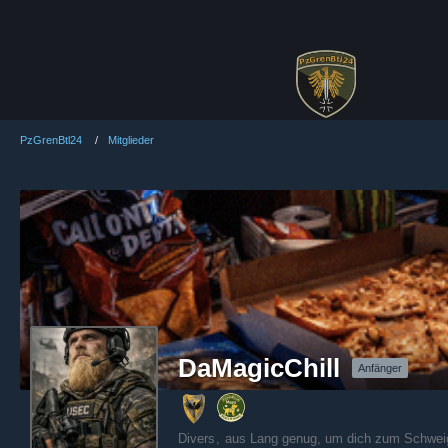
PzGrenBtl24
Mitglieder
DaMagicChill
Anfänger
Divers
aus Lang genug, um dich zum Schweig